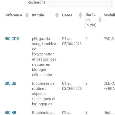
Rechercher:
Durée
Référence
Intitulé
Dates
Modali
en
jour(s)
BIC.GDS
pH, gaz du
04 au
2
PARIS
sang, troubles
05/06/2026
de
l’oxygénation
et gestion des
risques en
biologie
délocalisée
BIC.BB
Biochimie de
01 au
3
CLERM
routine :
03/04/2026
FERR
aspects
techniques et
biologiques
BIC.BB
Biochimie de
02 au
3
Distan