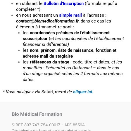
en utilisant le
Bulletin d’Inscription
(formulaire pdf à
compléter *)
en nous adressant un
simple mail
à l’adresse :
contact@biomedicalformation.fr
, dans ce cas les
éléments à transmettre sont :
les
coordonnées précises de l’établissement
souscripteur
(et
les coordonnées de l’établissement
financeur si différentes)
les
nom, prénom, date de naissance, fonction et
adresse mail du stagiaire
les
références du stage
: code, titre et dates,
et les
modalités : Présentiel ou Distanciel – dans le cas
d’un stage organisé selon les 2 formats aux mêmes
dates.
* Vous naviguez via
Safari,
merci de
cliquer ici.
Bio Médical Formation
SIRET 897 747 754 00017 - APE 8559A
Organisme de formation enregistré sous le