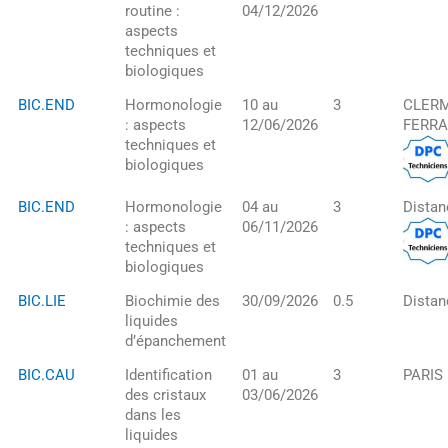
routine :
04/12/2026
aspects
techniques et
biologiques
BIC.END
Hormonologie
10 au
3
CLERM
: aspects
12/06/2026
FERR
techniques et
biologiques
BIC.END
Hormonologie
04 au
3
Distan
: aspects
06/11/2026
techniques et
biologiques
BIC.LIE
Biochimie des
30/09/2026
0.5
Distan
liquides
d’épanchement
BIC.CAU
Identification
01 au
3
PARIS
des cristaux
03/06/2026
dans les
liquides